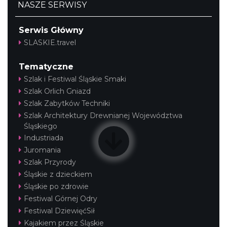
NASZE SERWISY
Serwis Główny
SLASKIE.travel
Tematyczne
Szlak i Festiwal Śląskie Smaki
Szlak Orlich Gniazd
Szlak Zabytków Techniki
Szlak Architektury Drewnianej Województwa
Śląskiego
Industriada
Juromania
Szlak Przyrody
Śląskie z dzieckiem
Śląskie po zdrowie
Festiwal Górnej Odry
Festiwal DziewięćSił
Kajakiem przez Śląskie