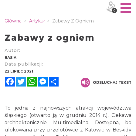
0
Główna
Artykuł
Zabawy Z Ogniem
Zabawy z ogniem
Autor:
BASIA
Data publikacji:
22 LIPIEC 2021
Facebook
Twitter
WhatsApp
Messenger
Share
ODSŁUCHAJ TEKST
To jedna z najnowszych atrakcji województwa
śląskiego (otwarto ją w grudniu 2014 r.). Ciekawa
architektonicznie. Multimedialna. Dostępna, bo
ulokowana przy przelotówce z Katowic w Beskidy