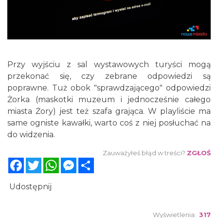
Przy wyjściu z sal wystawowych turyści mogą
przekonać się, czy zebrane odpowiedzi są
poprawne. Tuż obok "sprawdzającego" odpowiedzi
Żorka (maskotki muzeum i jednocześnie całego
miasta Żory) jest też szafa grająca. W playliście ma
same ogniste kawałki, warto coś z niej posłuchać na
do widzenia.
Zauważyłeś błąd w treści?
ZGŁOŚ
Facebook
Twitter
WhatsApp
Messenger
Share
Udostępnij
Wyświetlenia:
317