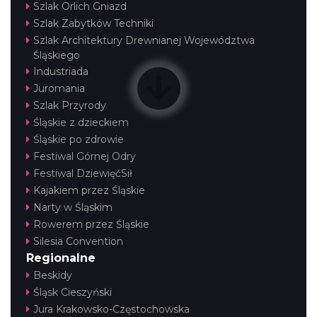
Szlak Orlich Gniazd
Szlak Zabytków Techniki
Szlak Architektury Drewnianej Województwa
Śląskiego
Industriada
Juromania
Szlak Przyrody
Śląskie z dzieckiem
Śląskie po zdrowie
Festiwal Górnej Odry
Festiwal DziewięćSił
Kajakiem przez Śląskie
Narty w Śląskim
Rowerem przez Śląskie
Silesia Convention
Regionalne
Beskidy
Śląsk Cieszyński
Jura Krakowsko-Częstochowska