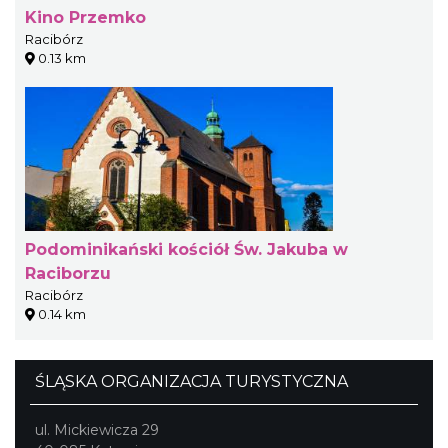
Kino Przemko
Racibórz
0.13 km
Podominikański kościół Św. Jakuba w
Raciborzu
Racibórz
0.14 km
ŚLĄSKA ORGANIZACJA TURYSTYCZNA
ul. Mickiewicza 29