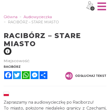
0
Główna
Audiowycieczka
RACIBÓRZ – STARE MIASTO
RACIBÓRZ – STARE
MIASTO
Miejscowość:
RACIBÓRZ
Facebook
Twitter
WhatsApp
Messenger
Share
ODSŁUCHAJ TEKST
Zapraszamy na audiowycieczkę po Raciborzu!
To miasto, położone niedaleko granicy z Czechami,