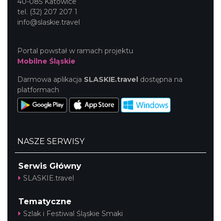
40-085 Katowice
tel. (32) 207 207 1
info@slaskie.travel
Portal powstał w ramach projektu
Mobilne Śląskie
Darmowa aplikacja
SLASKIE.travel
dostępna na
platformach
NASZE SERWISY
Serwis Główny
SLASKIE.travel
Tematyczne
Szlak i Festiwal Śląskie Smaki