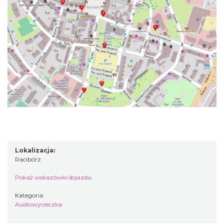
Lokalizacja:
Racibórz
Pokaż wskazówki dojazdu
Kategoria:
Audiowycieczka