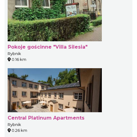
Pokoje gościnne "Villa Silesia"
Rybnik
0.16 km
Central Platinum Apartments
Rybnik
0.26 km