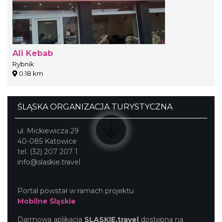
Ali Kebab
Rybnik
0.18 km
ŚLĄSKA ORGANIZACJA TURYSTYCZNA
ul. Mickiewicza 29
40-085 Katowice
tel. (32) 207 207 1
info@slaskie.travel
Portal powstał w ramach projektu
Mobilne Śląskie
Darmowa aplikacja
SLASKIE.travel
dostępna na