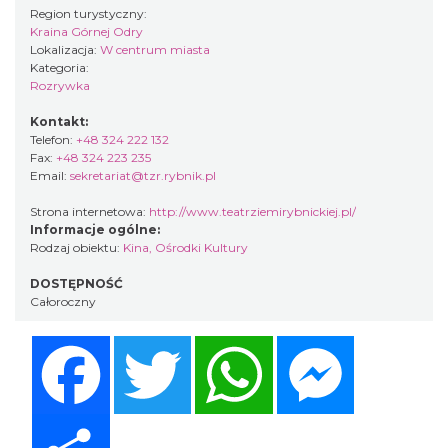
Region turystyczny:
Kraina Górnej Odry
Lokalizacja:
W centrum miasta
Kategoria:
Rozrywka
Kontakt:
Telefon:
+48 324 222 132
Fax:
+48 324 223 235
Email:
sekretariat@tzr.rybnik.pl
Strona internetowa:
http://www.teatrziemirybnickiej.pl/
Informacje ogólne:
Rodzaj obiektu:
Kina, Ośrodki Kultury
DOSTĘPNOŚĆ
Całoroczny
Facebook
Twitter
WhatsApp
Messenger
Share