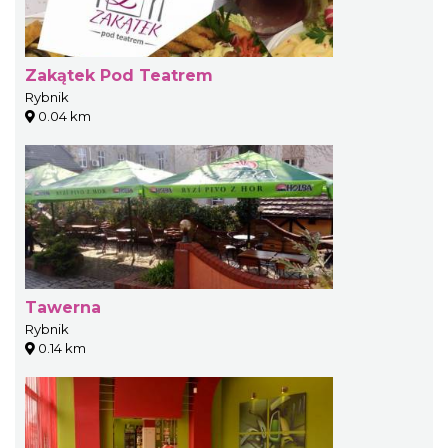
Zakątek Pod Teatrem
Rybnik
0.04 km
Tawerna
Rybnik
0.14 km