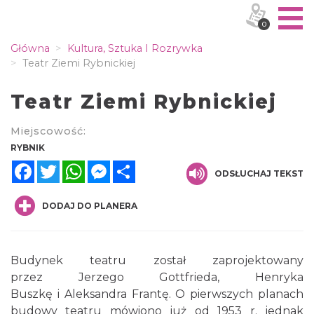
0
Główna
Kultura, Sztuka I Rozrywka
Teatr Ziemi Rybnickiej
Teatr Ziemi Rybnickiej
Miejscowość:
RYBNIK
Facebook
Twitter
WhatsApp
Messenger
Share
ODSŁUCHAJ TEKST
DODAJ DO PLANERA
Budynek teatru został zaprojektowany
przez
Jerzego Gottfrieda
,
Henryka
Buszkę
i
Aleksandra Frantę
. O pierwszych planach
budowy teatru mówiono już od
1953
r. jednak