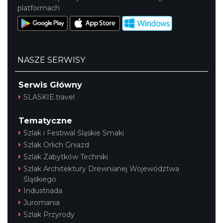
platformach
NASZE SERWISY
Serwis Główny
SLASKIE.travel
Tematyczne
Szlak i Festiwal Śląskie Smaki
Szlak Orlich Gniazd
Szlak Zabytków Techniki
Szlak Architektury Drewnianej Województwa
Śląskiego
Industriada
Juromania
Szlak Przyrody