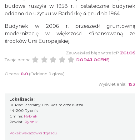
budowa ruszyła w
1958
r. i ostatecznie budynek
oddano do użytku w
Barbórkę
4 grudnia
1964
.
Budynek w
2006
r. przeszedł gruntowną
modernizację w większości sfinansowaną ze
środków
Unii Europejskiej
.
Zauważyłeś błąd w treści?
ZGŁOŚ
Twoja ocena:
DODAJ OCENĘ
Ocena:
0.0
(Oddano 0 głosy)
Wyświetlenia:
153
Lokalizacja:
Ul. Plac Teatralny 1 im. Kazimierza Kutza
44-200 Rybnik
Gmina:
Rybnik
Powiat:
Rybnik
Pokaż wskazówki dojazdu