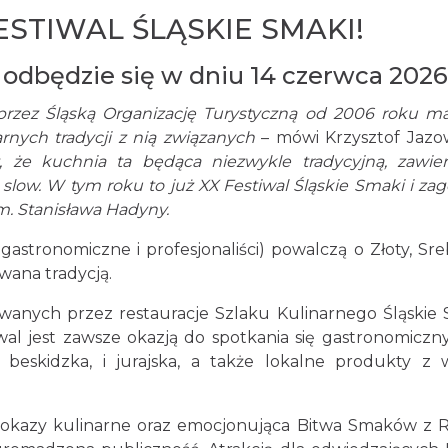
STIWAL ŚLĄSKIE SMAKI!
i odbędzie się w dniu 14 czerwca 20
przez Śląską Organizację Turystyczną od 2006 roku m
nych tradycji z nią związanych
– mówi Krzysztof Jazow
st, że kuchnia ta będąca niezwykle tradycyjną, zawi
 slow. W tym roku to już X
X
Festiwal Śląskie Smaki i z
im. Stanisława Hadyny.
 gastronomiczne i profesjonaliści) powalczą o Złoty, S
wana tradycją.
wanych przez restauracje Szlaku Kulinarnego Śląskie S
tiwal jest zawsze okazją do spotkania się gastronomi
beskidzka, i jurajska, a także lokalne produkty z
pokazy kulinarne oraz emocjonująca Bitwa Smaków z Re