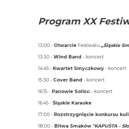
Program XX Festiw
13:00 -
Otwarcie
Festiwalu
„Śląskie Sm
13:30 -
Wind
Band
- koncert
14:45 -
Kwartet Smyczkowy
- koncert
15:30 -
Cover
Band
- koncert
16:15 -
Panowie Soliśc
i - koncert
16.45 -
Śląskie Karaoke
17:00 -
Rozstrzygnięcie konkursu kul
18:00 -
Bitwa Smaków
"KAPUSTA - Sł