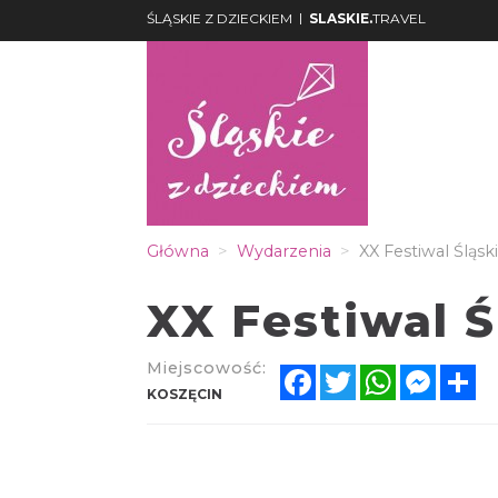
|
ŚLĄSKIE Z DZIECKIEM
SLASKIE.
TRAVEL
Główna
Wydarzenia
XX Festiwal Śląsk
XX Festiwal Ś
Miejscowość:
Facebook
Twitter
WhatsApp
Messe
Sh
KOSZĘCIN