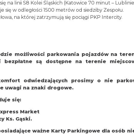
ię na linii S8 Kolei Śląskich (Katowice 70 minut – Lublini
 się w odległości 1500 metrów od siedziby Zespołu.
owa, na której zatrzymują się pociągi PKP Intercity.
ędzie możliwości parkowania pojazdów na tereni
i bezpłatne są dostępne na terenie miejscowo
komfort odwiedzających prosimy o nie parko
e uwagi na znaki drogowe.
uje się:
Express Market
y Ks. Gąski.
posiadające ważne Karty Parkingowe dla osób n