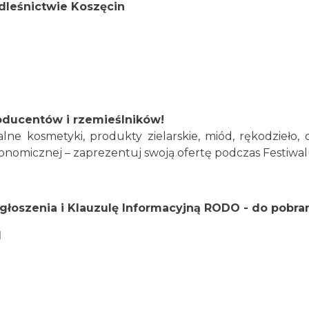
dleśnictwie Koszęcin
oducentów i rzemieślników!
lne kosmetyki, produkty zielarskie, miód, rękodzieło
ronomicznej – zaprezentuj swoją ofertę podczas Festiwal
Zgłoszenia i Klauzulę Informacyjną RODO -
do pobra
l