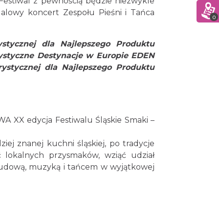
estiwal z pewnością będzie niezwykle
galowy koncert Zespołu Pieśni i Tańca
0
ystycznej dla Najlepszego Produktu
urystyczne Destynacje w Europie EDEN
urystycznej dla Najlepszego Produktu
WA XX edycja Festiwalu Śląskie Smaki –
ej znanej kuchni śląskiej, po tradycje
ć lokalnych przysmaków, wziąć udział
ą ludową, muzyką i tańcem w wyjątkowej