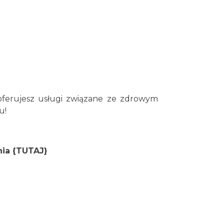
, oferujesz usługi związane ze zdrowym
u!
nia {TUTAJ}