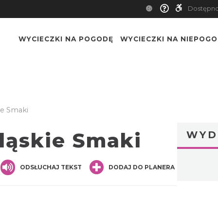
Dostępn
WYCIECZKI NA POGODĘ
WYCIECZKI NA NIEPOG
ie Smaki
ląskie Smaki
WYD
nger
are
ODSŁUCHAJ TEKST
DODAJ DO PLANERA