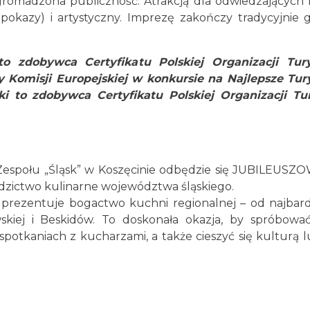
romadzona publiczność. Atrakcją dla odwiedzających F
pokazy) i artystyczny. Imprezę zakończy tradycyjnie 
to zdobywca Certyfikatu Polskiej Organizacji Tur
y Komisji Europejskiej w konkursie na Najlepsze T
aki to zdobywca Certyfikatu Polskiej Organizacji T
Zespołu „Śląsk” w Koszęcinie odbędzie się JUBILEUSZO
zictwo kulinarne województwa śląskiego.
 prezentuje bogactwo kuchni regionalnej – od najbardzi
skiej i Beskidów. To doskonała okazja, by spróbowa
spotkaniach z kucharzami, a także cieszyć się kultur