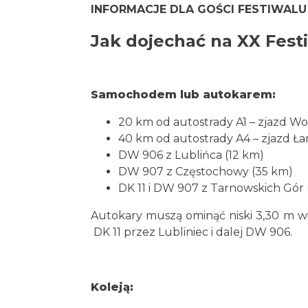
INFORMACJE DLA GOŚCI FESTIWALU
Jak dojechać na XX Fest
Samochodem lub autokarem:
20 km od autostrady A1 – zjazd Wo
40 km od autostrady A4 – zjazd Ł
DW 906 z Lublińca (12 km)
DW 907 z Częstochowy (35 km)
DK 11 i DW 907 z Tarnowskich Gór 
Autokary muszą ominąć niski 3,30 m w
DK 11 przez Lubliniec i dalej DW 906.
Koleją: