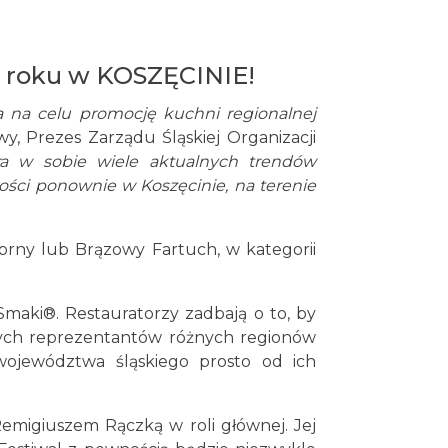
Muzycznego 2026
Częstochowa
25.60 km
2026-08-23
26 roku w KOSZĘCINIE!
Muzyczne Niedziele w
Altance w Żarkach -
a na celu promocję kuchni regionalnej
Letnisku
Żarki-Letnisko
27.58 km
2026-08-09
y, Prezes Zarządu Śląskiej Organizacji
era w sobie wiele aktualnych trendów
Muzyczne Niedziele w
agości ponownie w
K
oszęcinie, na terenie
Altance w Żarkach -
Letnisku
Żarki-Letnisko
27.58 km
2026-08-16
rebrny lub Brązowy Fartuch, w kategorii
maki®. Restauratorzy zadbają o to, by
cznych reprezentantów różnych regionów
 województwa śląskiego prosto od ich
migiuszem Rączką w roli głównej. Jej