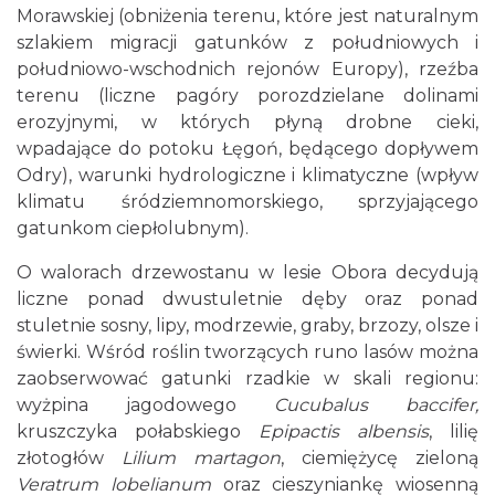
Morawskiej (obniżenia terenu, które jest naturalnym
szlakiem migracji gatunków z południowych i
południowo-wschodnich rejonów Europy), rzeźba
terenu (liczne pagóry porozdzielane dolinami
erozyjnymi, w których płyną drobne cieki,
wpadające do potoku Łęgoń, będącego dopływem
Odry), warunki hydrologiczne i klimatyczne (wpływ
klimatu śródziemnomorskiego, sprzyjającego
gatunkom ciepłolubnym).
O walorach drzewostanu w lesie Obora decydują
liczne ponad dwustuletnie dęby oraz ponad
stuletnie sosny, lipy, modrzewie, graby, brzozy, olsze i
świerki. Wśród roślin tworzących runo lasów można
zaobserwować gatunki rzadkie w skali regionu:
wyżpina jagodowego
Cucubalus baccifer,
kruszczyka połabskiego
Epipactis albensis
, lilię
złotogłów
Lilium martagon
, ciemiężycę zieloną
Veratrum lobelianum
oraz cieszyniankę wiosenną