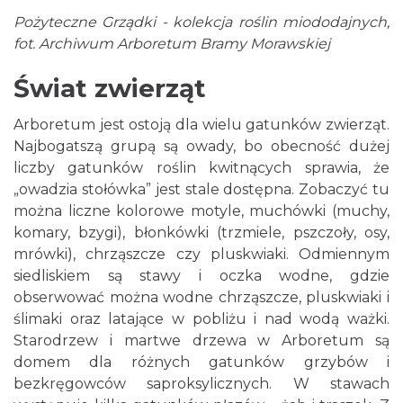
Pożyteczne Grządki - kolekcja roślin miododajnych,
fot. Archiwum Arboretum Bramy Morawskiej
Świat zwierząt
Arboretum jest ostoją dla wielu gatunków zwierząt.
Najbogatszą grupą są owady, bo obecność dużej
liczby gatunków roślin kwitnących sprawia, że
„owadzia stołówka” jest stale dostępna. Zobaczyć tu
można liczne kolorowe motyle, muchówki (muchy,
komary, bzygi), błonkówki (trzmiele, pszczoły, osy,
mrówki), chrząszcze czy pluskwiaki. Odmiennym
siedliskiem są stawy i oczka wodne, gdzie
obserwować można wodne chrząszcze, pluskwiaki i
ślimaki oraz latające w pobliżu i nad wodą ważki.
Starodrzew i martwe drzewa w Arboretum są
domem dla różnych gatunków grzybów i
bezkręgowców saproksylicznych. W stawach