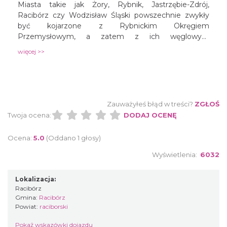
Miasta takie jak Żory, Rybnik, Jastrzębie-Zdrój,
Racibórz czy Wodzisław Śląski powszechnie zwykły
być kojarzone z Rybnickim Okręgiem
Przemysłowym, a zatem z ich węglowym
bogactwem ukrytym pod powierzchnią ziemi. W
więcej >>
istocie zaś, miejskie te ośrodki wespół z przyległymi
do nich gminami skupionymi w Związku Subregionu
Zachodniego kuszą turystów pod nowym wspólnym
mianem Krainy Górnej Odry. Druga co do wielkości
rzeka Polski wytyczyła w tym regionie oś, zwracając
Zauważyłeś błąd w treści?
ZGŁOŚ
przy tym uwagę na przyrodnicze piękno zachodniej
Twoja ocena:
DODAJ OCENĘ
części województwa śląskiego. Jak więc doświadczyć
tych terenów? Najlepiej odkrywając ich naturalne
Ocena:
5.0
(Oddano 1 głosy)
atrakcje aktywnie, na świeżym powietrzu!
Wyświetlenia:
6032
Lokalizacja:
Racibórz
Gmina:
Racibórz
Powiat:
raciborski
Pokaż wskazówki dojazdu