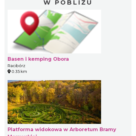
W POBLIŻU
Basen i kemping Obora
Racibórz
0.35 km
Platforma widokowa w Arboretum Bramy