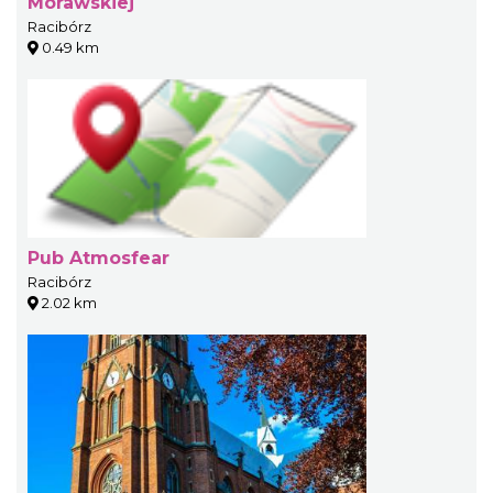
Morawskiej
Racibórz
0.49 km
Pub Atmosfear
Racibórz
2.02 km