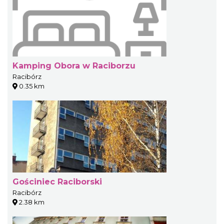
Kamping Obora w Raciborzu
Racibórz
0.35 km
Gościniec Raciborski
Racibórz
2.38 km