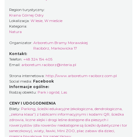
Region turystyczny:
Kraina Górnej Odry
Lokalizacja:
W lesie, W mieście
Kategoria:
Natura
Organizator:
Arboretum Bramy Morawskiej
Racibórz, Markowicka 17
Kontakt:
Telefon:
+48 324 154 405
Email:
arboretum.raciborz@interia.pl
Strona internetowa:
http://www.arboretum-raciborz.com.pl
Social media:
Facebook
Informacje ogólne:
Rodzaj obiektu:
Park i ogród
,
Las
CENY I UDOGODNIENIA
Bilety:
Parking, ścieżki edukacyjne (ekologiczna, dendrologiczna,
„zielona klasa”) z tablicami informacyjnymi i kodami QR, ścieżka
zdrowia, liczne alejki i drogi leśne dostępne dla pieszych i
rowerzystów (dla rowerów niedostępne są ścieżki dydaktyczne i tor
saneczkowy), wiaty, ławki, Mini ZOO, plac zabaw dla dzieci,
miejsca biwakowe, tor saneczkowy.