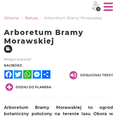
0
Główna
Natura
Arboretum Bramy Morawskiej
Arboretum Bramy
Morawskiej
Miejscowość:
RACIBÓRZ
Facebook
Twitter
WhatsApp
Messenger
Share
ODSŁUCHAJ TEKST
DODAJ DO PLANERA
Arboretum Bramy Morawskiej to ogród
botaniczny położony na terenie lasu Obora w