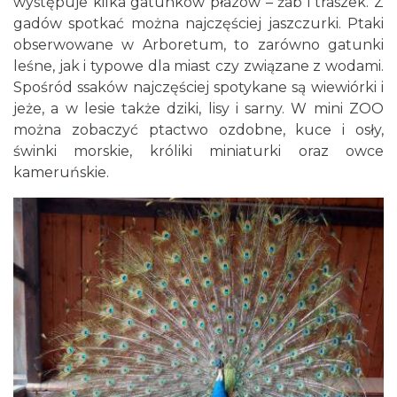
występuje kilka gatunków płazów – żab i traszek. Z
gadów spotkać można najczęściej jaszczurki. Ptaki
obserwowane w Arboretum, to zarówno gatunki
leśne, jak i typowe dla miast czy związane z wodami.
Spośród ssaków najczęściej spotykane są wiewiórki i
jeże, a w lesie także dziki, lisy i sarny. W mini ZOO
można zobaczyć ptactwo ozdobne, kuce i osły,
świnki morskie, króliki miniaturki oraz owce
kameruńskie.