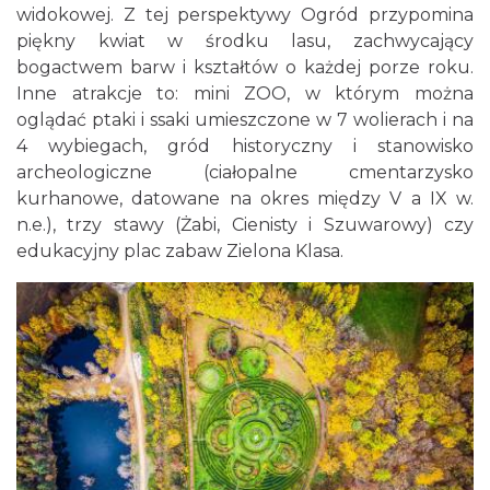
widokowej. Z tej perspektywy Ogród przypomina
piękny kwiat w środku lasu, zachwycający
bogactwem barw i kształtów o każdej porze roku.
Inne atrakcje to: mini ZOO, w którym można
oglądać ptaki i ssaki umieszczone w 7 wolierach i na
4 wybiegach, gród historyczny i stanowisko
archeologiczne (ciałopalne cmentarzysko
kurhanowe, datowane na okres między V a IX w.
n.e.), trzy stawy (Żabi, Cienisty i Szuwarowy) czy
edukacyjny plac zabaw Zielona Klasa.