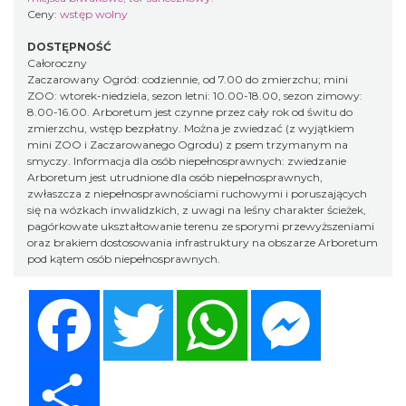
Ceny:
wstęp wolny
DOSTĘPNOŚĆ
Całoroczny
Zaczarowany Ogród: codziennie, od 7.00 do zmierzchu; mini
ZOO: wtorek-niedziela, sezon letni: 10.00-18.00, sezon zimowy:
8.00-16.00. Arboretum jest czynne przez cały rok od świtu do
zmierzchu, wstęp bezpłatny. Można je zwiedzać (z wyjątkiem
mini ZOO i Zaczarowanego Ogrodu) z psem trzymanym na
smyczy. Informacja dla osób niepełnosprawnych: zwiedzanie
Arboretum jest utrudnione dla osób niepełnosprawnych,
zwłaszcza z niepełnosprawnościami ruchowymi i poruszających
się na wózkach inwalidzkich, z uwagi na leśny charakter ścieżek,
pagórkowate ukształtowanie terenu ze sporymi przewyższeniami
oraz brakiem dostosowania infrastruktury na obszarze Arboretum
pod kątem osób niepełnosprawnych.
Facebook
Twitter
WhatsApp
Messenger
Share