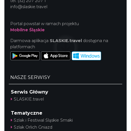
tel. (32) 207 207 1
info@slaskie.travel
Portal powstał w ramach projektu
Mobilne Śląskie
Darmowa aplikacja
SLASKIE.travel
dostępna na
platformach
NASZE SERWISY
Serwis Główny
SLASKIE.travel
Tematyczne
Szlak i Festiwal Śląskie Smaki
Szlak Orlich Gniazd