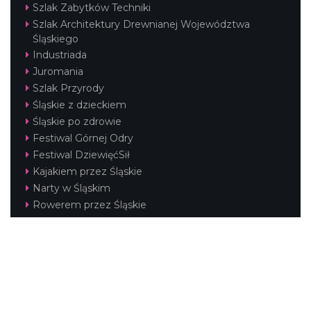
Szlak Zabytków Techniki
Szlak Architektury Drewnianej Województwa
Śląskiego
Industriada
Juromania
Szlak Przyrody
Śląskie z dzieckiem
Śląskie po zdrowie
Festiwal Górnej Odry
Festiwal DziewięćSił
Kajakiem przez Śląskie
Narty w Śląskim
Rowerem przez Śląskie
Silesia Convention
Regionalne
Beskidy
Śląsk Cieszyński
Jura Krakowsko-Częstochowska
Kraina Górnej Odry