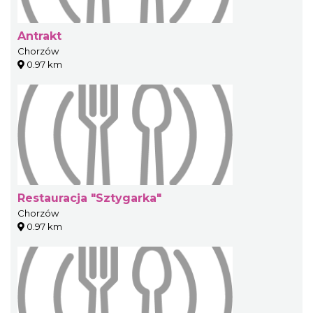
Antrakt
Chorzów
0.97 km
Restauracja "Sztygarka"
Chorzów
0.97 km