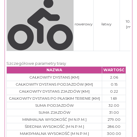
10.00
rowerowy
łatwy
[min]
Szczegółowe parametry trasy
NAZWA
WARTOŚĆ
CAŁKOWITY DYSTANS [KM]
2.06
CAŁKOWITY DYSTANS PODJAZDÓW [KM]
0.15
CAŁKOWITY DYSTANS ZJAZDÓW [KM]
0.22
CAŁKOWITY DYSTANS PO PŁASKIM TERENIE [KM]
1.69
SUMA PODJAZDÓW
32.00
SUMA ZJAZDÓW
31.00
MINIMALNA WYSOKOŚĆ [M N.P.M.]
279.00
ŚREDNIA WYSOKOŚĆ [M N.P.M.]
286.00
MAKSYMALNA WYSOKOŚĆ [M N.P.M.]
300.00