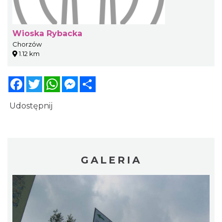
Wioska Rybacka
Chorzów
1.12 km
Facebook
Twitter
WhatsApp
Messenger
Share
Udostępnij
GALERIA