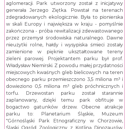
aglomeracji. Park utworzony został z inicjatywy
generała Jerzego Ziętka. Powstał na terenach
zdegradowanych ekologicznie. Była to pionierska
w skali Europy i największa w kraju - pomyślnie
zakończona - próba rewitalizacji zdewastowanego
przez przemysł środowiska naturalnego. Dawne
nieużytki rolne, hałdy i wysypiska śmieci zostały
zamienione w pięknie ukształtowane tereny
zieleni parowej. Projektantem parku był prof.
Władysław Niemirski. Z powodu małej przydatności
miejscowych kwaśnych gleb bielicowych na teren
obecnego parku przemieszczono 3,5 miliona m³ i
dowieziono 0,5 miliona m³ gleb próchnicznych i
torfu. Drzewostan parku został starannie
zaplanowany, dzięki temu park obfituje w
bogactwo gatunków drzew. Obecne atrakcje
parku to: Planetarium Śląskie, Muzeum
"Górnośląski Park Etnograficzny w Chorzowie,
Śląski Ogród Zoologiczny z Kotliną Dinozaurów,