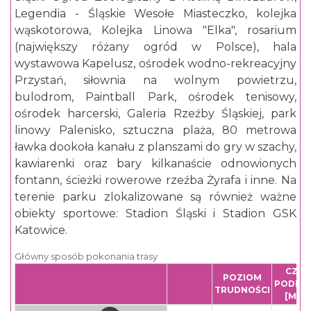
Legendia - Śląskie Wesołe Miasteczko, kolejka
wąskotorowa, Kolejka Linowa "Elka", rosarium
(największy różany ogród w Polsce), hala
wystawowa Kapelusz, ośrodek wodno-rekreacyjny
Przystań, siłownia na wolnym powietrzu,
bulodrom, Paintball Park, ośrodek tenisowy,
ośrodek harcerski, Galeria Rzeźby Śląskiej, park
linowy Palenisko, sztuczna plaża, 80 metrowa
ławka dookoła kanału z planszami do gry w szachy,
kawiarenki oraz bary kilkanaście odnowionych
fontann, ścieżki rowerowe rzeźba Żyrafa i inne. Na
terenie parku zlokalizowane są również ważne
obiekty sportowe: Stadion Śląski i Stadion GSK
Katowice.
Główny sposób pokonania trasy
CZAS
POZIOM
PODRÓ
TRUDNOŚCI
[MIN]