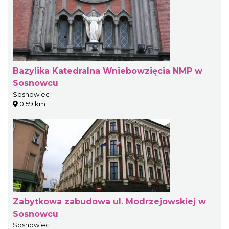
Bazylika Katedralna Wniebowzięcia NMP w
Sosnowcu
Sosnowiec
0.59 km
Zabytkowa zabudowa ul. Modrzejowskiej w
Sosnowcu
Sosnowiec