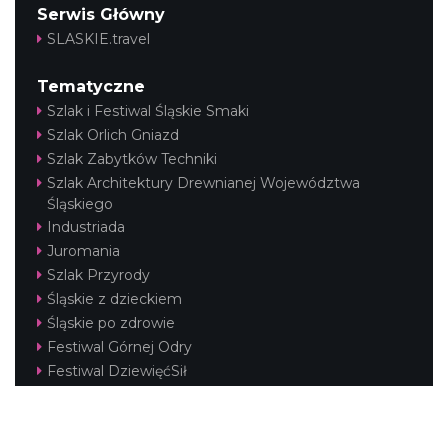
Serwis Główny
SLASKIE.travel
Tematyczne
Szlak i Festiwal Śląskie Smaki
Szlak Orlich Gniazd
Szlak Zabytków Techniki
Szlak Architektury Drewnianej Województwa
Śląskiego
Industriada
Juromania
Szlak Przyrody
Śląskie z dzieckiem
Śląskie po zdrowie
Festiwal Górnej Odry
Festiwal DziewięćSił
Kajakiem przez Śląskie
Narty w Śląskim
Rowerem przez Śląskie