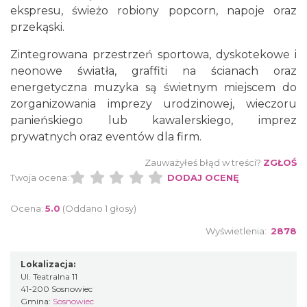
ekspresu, świeżo robiony popcorn, napoje oraz
przekąski.
Zintegrowana przestrzeń sportowa, dyskotekowe i
neonowe światła, graffiti na ścianach oraz
energetyczna muzyka są świetnym miejscem do
zorganizowania imprezy urodzinowej, wieczoru
panieńskiego lub kawalerskiego, imprez
prywatnych oraz eventów dla firm.
Zauważyłeś błąd w treści?
ZGŁOŚ
Twoja ocena:
DODAJ OCENĘ
Ocena:
5.0
(Oddano 1 głosy)
Wyświetlenia:
2878
Lokalizacja:
Ul. Teatralna 11
41-200 Sosnowiec
Gmina:
Sosnowiec