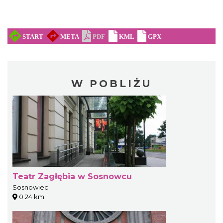
W POBLIŻU
Teatr Zagłębia w Sosnowcu
Sosnowiec
0.24 km