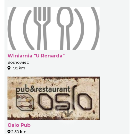
Winiarnia "U Renarda"
Sosnowiec
1.95 km
Oslo Pub
2.50 km