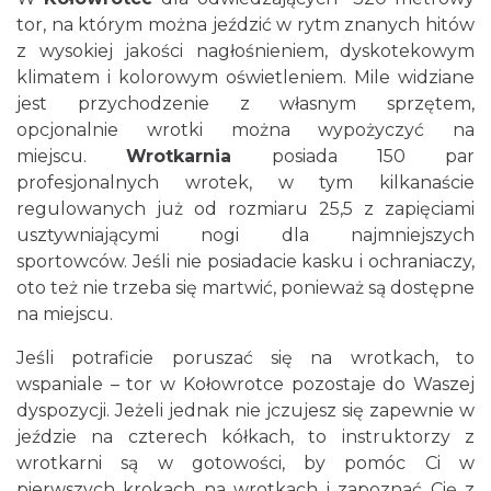
tor, na którym można jeździć w rytm znanych hitów
z wysokiej jakości nagłośnieniem, dyskotekowym
klimatem i kolorowym oświetleniem. Mile widziane
jest przychodzenie z własnym sprzętem,
opcjonalnie wrotki można wypożyczyć na
miejscu.
Wrotkarnia
posiada 150 par
profesjonalnych wrotek, w tym kilkanaście
regulowanych już od rozmiaru 25,5 z zapięciami
usztywniającymi nogi dla najmniejszych
sportowców. Jeśli nie posiadacie kasku i ochraniaczy,
oto też nie trzeba się martwić, ponieważ są dostępne
na miejscu.
Jeśli potraficie poruszać się na wrotkach, to
wspaniale – tor w Kołowrotce pozostaje do Waszej
dyspozycji. Jeżeli jednak nie jczujesz się zapewnie w
jeździe na czterech kółkach, to instruktorzy z
wrotkarni są w gotowości, by pomóc Ci w
pierwszych krokach na wrotkach i zapoznać Cię z