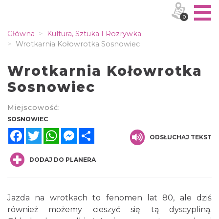
0
Główna
Kultura, Sztuka I Rozrywka
Wrotkarnia Kołowrotka Sosnowiec
Wrotkarnia Kołowrotka
Sosnowiec
Miejscowość:
SOSNOWIEC
Facebook
Twitter
WhatsApp
Messenger
Share
ODSŁUCHAJ TEKST
DODAJ DO PLANERA
Jazda na wrotkach to fenomen lat 80, ale dziś
również możemy cieszyć się tą dyscypliną.