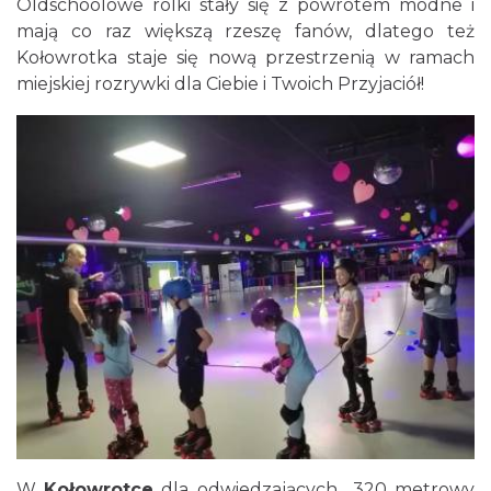
Oldschoolowe rolki stały się z powrotem modne i
mają co raz większą rzeszę fanów, dlatego też
Kołowrotka staje się nową przestrzenią w ramach
miejskiej rozrywki dla Ciebie i Twoich Przyjaciół!
W
Kołowrotce
dla odwiedzających 320 metrowy