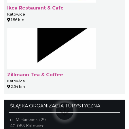
Ikea Restaurant & Cafe
Katowice
1.56 km
Zillmann Tea & Coffee
Katowice
2.54 km
ŚLĄSKA ORGANIZACJA TURYSTYCZNA
ul. Mickiewicza 29
40-085 Katowice