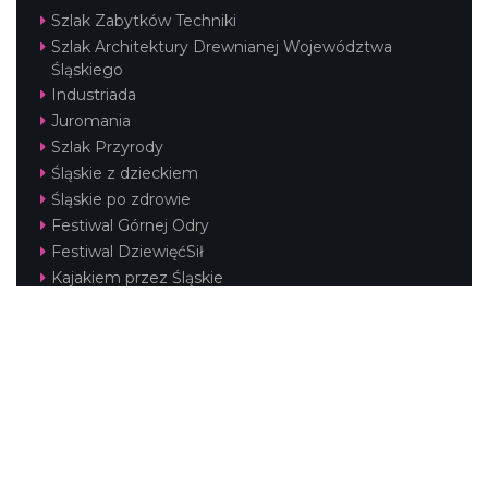
Szlak Zabytków Techniki
Szlak Architektury Drewnianej Województwa
Śląskiego
Industriada
Juromania
Szlak Przyrody
Śląskie z dzieckiem
Śląskie po zdrowie
Festiwal Górnej Odry
Festiwal DziewięćSił
Kajakiem przez Śląskie
Narty w Śląskim
Rowerem przez Śląskie
Silesia Convention
Regionalne
Beskidy
Śląsk Cieszyński
Jura Krakowsko-Częstochowska
Kraina Górnej Odry