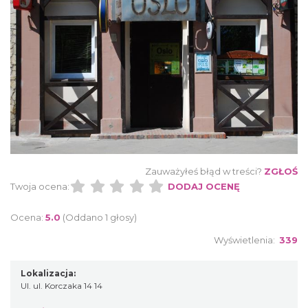
Zauważyłeś błąd w treści?
ZGŁOŚ
Twoja ocena:
DODAJ OCENĘ
Ocena:
5.0
(Oddano 1 głosy)
Wyświetlenia:
339
Lokalizacja:
Ul. ul. Korczaka 14 14